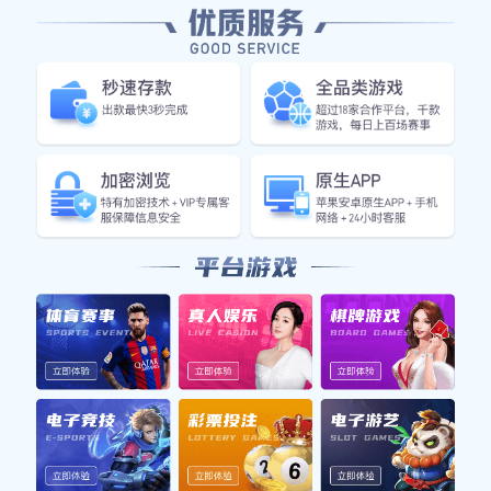
篮球巨星如何在历史长河中熠熠生辉。
1、早年生活与成长经历
摩西·马龙于1955年出生在美国路易斯安那州，他的成长环境
充满了挑战。在贫困的小镇中，摩西从小便展现出了对篮球
的热爱。他常常利用课余时间和朋友们一起打球，逐渐形成
了自己的篮球风格。尽管条件艰苦，但他始终没有放弃自己
的梦想，通过不断努力提升自己的技能。
在高中时期，摩西便成为学校篮球队的主力球员，他出色的
表现吸引了众多大学教练的注意。在此期间，他不仅提高了
个人技术，还培养出了团队合作意识。这些经验为他日后的
职业生涯奠定了坚实基础，让他能够更好地适应高强度比
赛。
1974年，摩西选择加入NBA选秀，在第一轮被费城76人队选
中。这个决定改变了他的命运，也开启了一段伟大的篮球旅
程。在费城，摩西开始迎接属于自己的辉煌时代，并逐渐成
为球队不可或缺的重要一员。