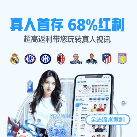
云端资讯
首页
云端资讯