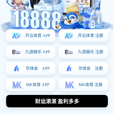
全明星解说篮球联赛盛典开
启明星解说员齐聚一堂共襄
盛举
2026-04-25
1
分享
全明星解说篮球联赛盛典是一场汇聚了各路明星解说员的精
彩活动。此次盛典不仅为篮球迷们提供了一次难得的视觉和
听觉享受，更是展示了解说员们独特风格和深厚专业素养的
平台。通过对比赛的生动解读，观众们能够更深入地理解比
赛中的每一个瞬间。此外，此次盛典还通过多种互动环节，
让参与者与明星解说员之间产生了更加紧密的联系。无论是